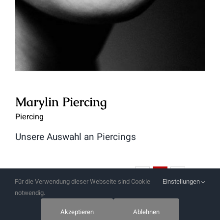
Marylin Piercing
Piercing
Unsere Auswahl an Piercings
Zurück
Vor
1
2
3
Für die Verwendung dieser Webseite sind Cookie
Einstellungen
notwendig.
Akzeptieren
Ablehnen