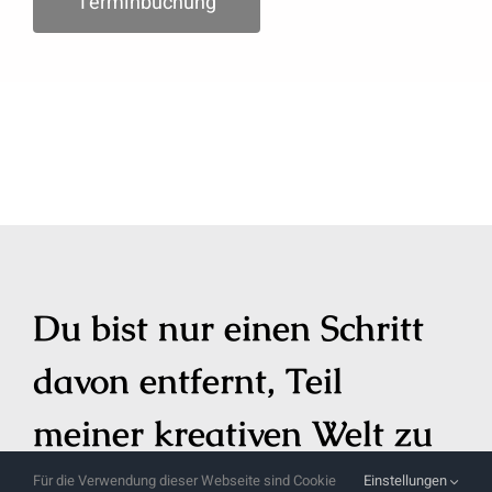
Terminbuchung
Du bist nur einen Schritt
davon entfernt, Teil
meiner kreativen Welt zu
werden!
Für die Verwendung dieser Webseite sind Cookie
Einstellungen